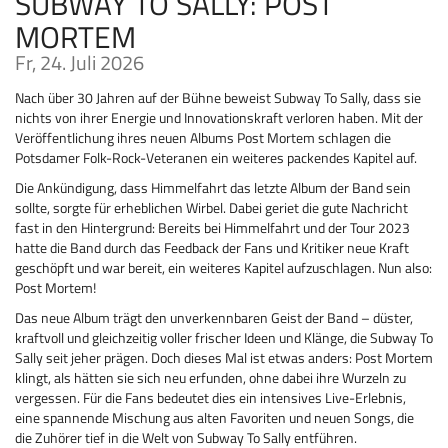
SUBWAY TO SALLY: POST
MORTEM
Fr, 24. Juli 2026
Nach über 30 Jahren auf der Bühne beweist Subway To Sally, dass sie
nichts von ihrer Energie und Innovationskraft verloren haben. Mit der
Veröffentlichung ihres neuen Albums Post Mortem schlagen die
Potsdamer Folk-Rock-Veteranen ein weiteres packendes Kapitel auf.
Die Ankündigung, dass Himmelfahrt das letzte Album der Band sein
sollte, sorgte für erheblichen Wirbel. Dabei geriet die gute Nachricht
fast in den Hintergrund: Bereits bei Himmelfahrt und der Tour 2023
hatte die Band durch das Feedback der Fans und Kritiker neue Kraft
geschöpft und war bereit, ein weiteres Kapitel aufzuschlagen. Nun also:
Post Mortem!
Das neue Album trägt den unverkennbaren Geist der Band – düster,
kraftvoll und gleichzeitig voller frischer Ideen und Klänge, die Subway To
Sally seit jeher prägen. Doch dieses Mal ist etwas anders: Post Mortem
klingt, als hätten sie sich neu erfunden, ohne dabei ihre Wurzeln zu
vergessen. Für die Fans bedeutet dies ein intensives Live-Erlebnis,
eine spannende Mischung aus alten Favoriten und neuen Songs, die
die Zuhörer tief in die Welt von Subway To Sally entführen.