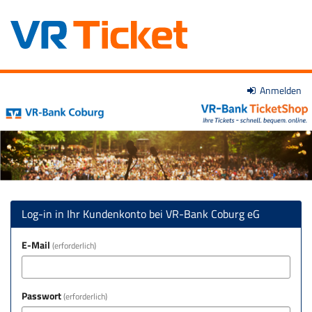
Zum
Anmelden
VR-
Haupt-
Inhalt
Bank
springen
Coburg
eG
Log-in in Ihr Kundenkonto bei VR-Bank Coburg eG
E-Mail
erforderlich
Passwort
erforderlich