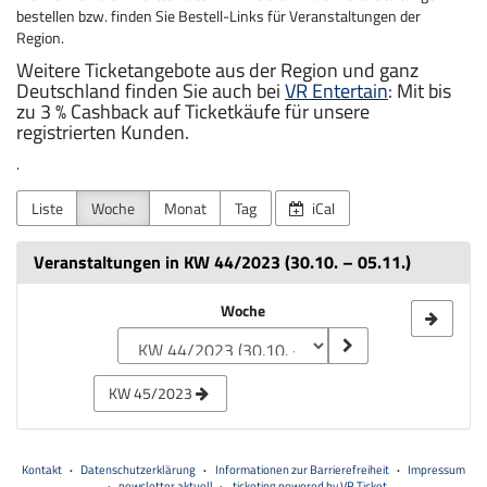
bestellen bzw. finden Sie Bestell-Links für Veranstaltungen der
Region.
Weitere Ticketangebote aus der Region und ganz
Deutschland finden Sie auch bei
VR Entertain
: Mit bis
zu 3 % Cashback auf Ticketkäufe für unsere
registrierten Kunden.
.
Liste
Woche
Monat
Tag
iCal
Veranstaltungen in KW 44/2023 (30.10. – 05.11.)
Woche
Woche
zur
Anzeige
KW 45/2023
auswählen
Kontakt
Datenschutzerklärung
Informationen zur Barrierefreiheit
Impressum
newsletter aktuell
ticketing powered by VR Ticket