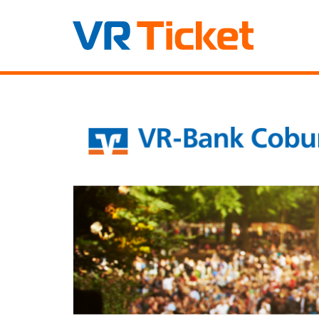
Zum
VR-
Haupt-
Inhalt
Bank
springen
Coburg
eG