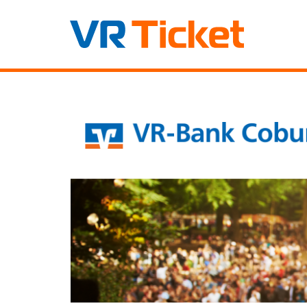
Zum
VR-
Haupt-
Inhalt
Bank
springen
Coburg
eG