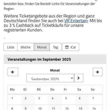
bestellen bzw. finden Sie Bestell-Links für Veranstaltungen der
Region.
Weitere Ticketangebote aus der Region und ganz
Deutschland finden Sie auch bei
VR Entertain
: Mit bis
zu 3 % Cashback auf Ticketkäufe für unsere
registrierten Kunden.
.
Liste
Woche
Monat
Tag
iCal
Veranstaltungen im September 2025
Monat
Montag
Dienstag
Mittwoch
Donnerstag
Freitag
Samstag
Sonntag
Mo
Di
Mi
Do
Fr
Sa
So
Kalender
1
2
3
4
5
6
7
Keine Veranstaltungen
Keine Veranstaltungen
Keine Veranstaltungen
Keine Veranstaltungen
Keine Veranstaltungen
Keine Veranstaltungen
Keine Veranst
8
9
10
11
12
13
14