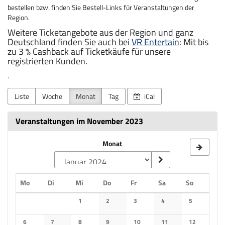
bestellen bzw. finden Sie Bestell-Links für Veranstaltungen der
Region.
Weitere Ticketangebote aus der Region und ganz
Deutschland finden Sie auch bei
VR Entertain
: Mit bis
zu 3 % Cashback auf Ticketkäufe für unsere
registrierten Kunden.
.
Liste
Woche
Monat
Tag
iCal
Veranstaltungen im November 2023
Monat
Montag
Dienstag
Mittwoch
Donnerstag
Freitag
Samstag
Sonntag
Mo
Di
Mi
Do
Fr
Sa
So
Kalender
1
2
3
4
5
Keine Veranstaltungen
Keine Veranstaltungen
Keine Veranstaltungen
Keine Veranstaltungen
Keine Veranst
6
7
8
9
10
11
12